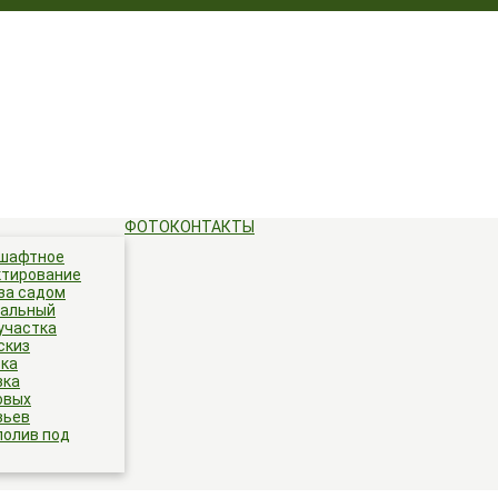
ФОТО
КОНТАКТЫ
шафтное
ктирование
за садом
ральный
участка
скиз
тка
зка
овых
вьев
полив под