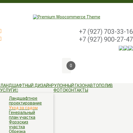
+7 (927) 703-33-16
+7 (927) 900-27-47
0
Skip
ЛАНДШАФТНЫЙ ДИЗАЙН
РУЛОННЫЙ ГАЗОН
АВТОПОЛИВ
to
УСЛУГИ
ФОТО
КОНТАКТЫ
content
Ландшафтное
проектирование
Уход за садом
Генеральный
план участка
Форэскиз
участка
Обрезка