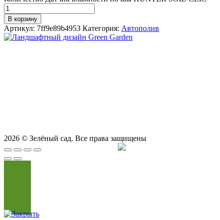
В корзину
Артикул:
7ff9e89b4953
Категория:
Автополив
СТУДИЯ ЛАНДШАФТНОГО ДИЗАЙНА В САМАРЕ
GREEN GARDEN
Телефоны для вызова специалиста или
8 (927) 900-27-47
,
8 (927) 703-33-16
консультации
Режим работы
пн - вс с 9-00 до 21-00
443122, г. Самара, ул. Ташкентская 171, оф. 211
2026
© Зелёный сад. Все права защищены
Продвижение сайта
Сайт Доктор