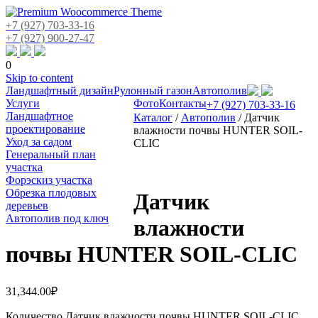
+7 (927) 703-33-16
+7 (927) 900-27-47
0
Skip to content
Ландшафтный дизайн
Рулонный газон
Автополив
Услуги
Фото
Контакты
+7 (927) 703-33-16
Ландшафтное
Каталог
/
Автополив
/
Датчик
проектирование
влажности почвы HUNTER SOIL-
Уход за садом
CLIC
Генеральный план
участка
Форэскиз участка
Обрезка плодовых
Датчик
деревьев
Автополив под ключ
влажности
почвы HUNTER SOIL-CLIC
31,344.00
₽
Количество Датчик влажности почвы HUNTER SOIL-CLIC