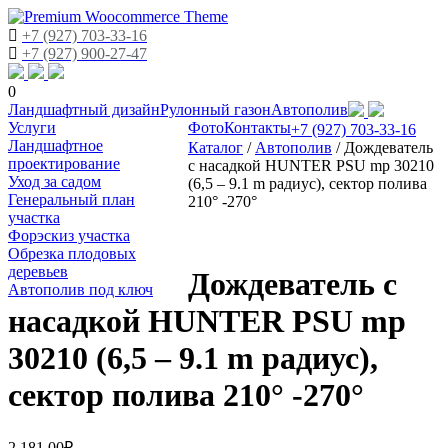
+7 (927) 703-33-16
+7 (927) 900-27-47
0
Skip
Ландшафтный дизайн
Рулонный газон
Автополив
to
Услуги
Фото
Контакты
+7 (927) 703-33-16
content
Ландшафтное
Каталог
/
Автополив
/
Дождеватель
проектирование
с насадкой HUNTER PSU mp 30210
Уход за садом
(6,5 – 9.1 m радиус), сектор полива
Генеральный план
210° -270°
участка
Форэскиз участка
Обрезка плодовых
деревьев
Дождеватель с
Автополив под ключ
насадкой HUNTER PSU mp
30210 (6,5 – 9.1 m радиус),
сектор полива 210° -270°
2,181.00
₽