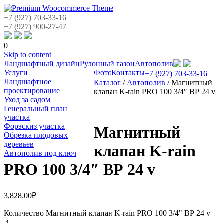
+7 (927) 703-33-16
+7 (927) 900-27-47
0
Skip to content
Ландшафтный дизайн
Рулонный газон
Автополив
Услуги
Фото
Контакты
+7 (927) 703-33-16
Ландшафтное
Каталог
/
Автополив
/
Магнитный
проектирование
клапан K-rain PRO 100 3/4″ ВР 24 v
Уход за садом
Генеральный план
участка
Форэскиз участка
Магнитный
Обрезка плодовых
деревьев
клапан K-rain
Автополив под ключ
PRO 100 3/4″ ВР 24 v
3,828.00
₽
Количество Магнитный клапан K-rain PRO 100 3/4" ВР 24 v