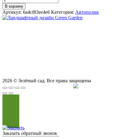
В корзину
Артикул:
6a4cf83ee4e6
Категория:
Автополив
СТУДИЯ ЛАНДШАФТНОГО ДИЗАЙНА В САМАРЕ
GREEN GARDEN
Телефоны для вызова специалиста или
8 (927) 900-27-47
,
8 (927) 703-33-16
консультации
Режим работы
пн - вс с 9-00 до 21-00
443122, г. Самара, ул. Ташкентская 171, оф. 211
2026
© Зелёный сад. Все права защищены
Продвижение сайта
Сайт Доктор
Заказать обратный звонок