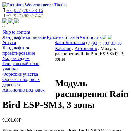
+7 (927) 703-33-16
+7 (927) 900-27-47
0
Skip to content
Ландшафтный дизайн
Рулонный газон
Автополив
Услуги
Фото
Контакты
+7 (927) 703-33-16
Ландшафтное
Каталог
/
Автополив
/
Модуль
проектирование
расширения Rain Bird ESP-SM3, 3
Уход за садом
зоны
Генеральный план
участка
Форэскиз участка
Обрезка плодовых
Модуль
деревьев
Автополив под ключ
расширения Rain
Bird ESP-SM3, 3 зоны
9,101.00
₽
Количество Модуль расширения Rain Bird ESP-SM3, 3 зоны