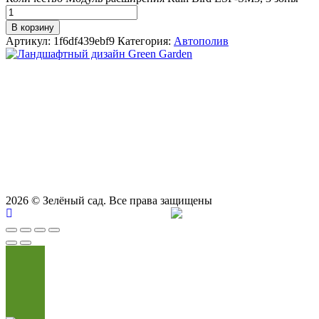
В корзину
Артикул:
1f6df439ebf9
Категория:
Автополив
СТУДИЯ ЛАНДШАФТНОГО ДИЗАЙНА В САМАРЕ
GREEN GARDEN
Телефоны для вызова специалиста или
8 (927) 900-27-47
,
8 (927) 703-33-16
консультации
Режим работы
пн - вс с 9-00 до 21-00
443122, г. Самара, ул. Ташкентская 171, оф. 211
2026
© Зелёный сад. Все права защищены
Продвижение сайта
Сайт Доктор