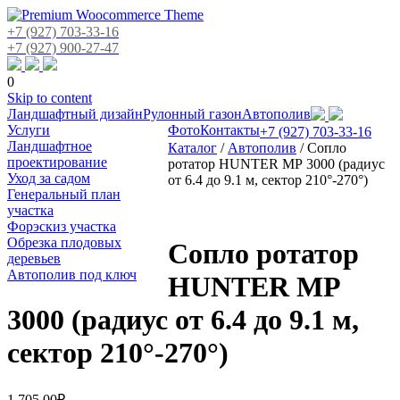
+7 (927) 703-33-16
+7 (927) 900-27-47
0
Skip to content
Ландшафтный дизайн
Рулонный газон
Автополив
Услуги
Фото
Контакты
+7 (927) 703-33-16
Ландшафтное
Каталог
/
Автополив
/
Сопло
проектирование
ротатор HUNTER МР 3000 (радиус
Уход за садом
от 6.4 до 9.1 м, сектор 210°-270°)
Генеральный план
участка
Форэскиз участка
Обрезка плодовых
Сопло ротатор
деревьев
Автополив под ключ
HUNTER МР
3000 (радиус от 6.4 до 9.1 м,
сектор 210°-270°)
1,705.00
₽