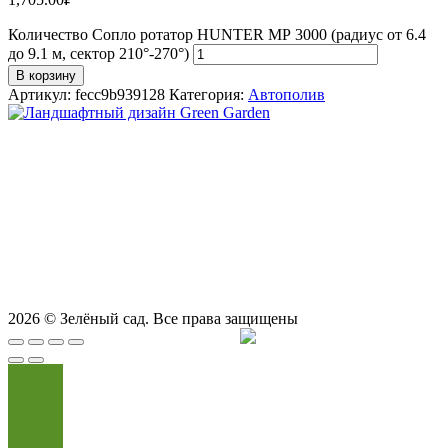
Количество Сопло ротатор HUNTER МР 3000 (радиус от 6.4
до 9.1 м, сектор 210°-270°)
В корзину
Артикул:
fecc9b939128
Категория:
Автополив
СТУДИЯ ЛАНДШАФТНОГО ДИЗАЙНА В САМАРЕ
GREEN GARDEN
Телефоны для вызова специалиста или
8 (927) 900-27-47
,
8 (927) 703-33-16
консультации
Режим работы
пн - вс с 9-00 до 21-00
443122, г. Самара, ул. Ташкентская 171, оф. 211
2026
© Зелёный сад. Все права защищены
Продвижение сайта
Сайт Доктор