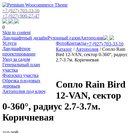
+7 (927) 703-33-16
+7 (927) 900-27-47
0
Skip to content
Ландшафтный дизайн
Рулонный газон
Автополив
Услуги
Фото
Контакты
+7 (927) 703-33-16
Ландшафтное
Каталог
/
Автополив
/
Сопло Rain
проектирование
Bird 12-VAN, сектор 0-360°, радиус
Уход за садом
2.7-3.7м. Коричневая
Генеральный план
участка
Форэскиз участка
Обрезка плодовых
Сопло Rain Bird
деревьев
Автополив под ключ
12-VAN, сектор
0-360°, радиус 2.7-3.7м.
Коричневая
319.00
₽