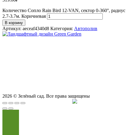
Количество Сопло Rain Bird 12-VAN, сектор 0-360°, радиус
2.7-3.7м. Коричневая
В корзину
Артикул:
aeceaf4340d8
Категория:
Автополив
СТУДИЯ ЛАНДШАФТНОГО ДИЗАЙНА В САМАРЕ
GREEN GARDEN
Телефоны для вызова специалиста или
8 (927) 900-27-47
,
8 (927) 703-33-16
консультации
Режим работы
пн - вс с 9-00 до 21-00
443122, г. Самара, ул. Ташкентская 171, оф. 211
2026
© Зелёный сад. Все права защищены
Продвижение сайта
Сайт Доктор