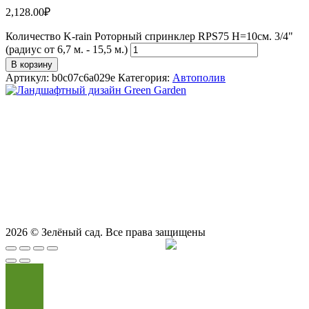
2,128.00
₽
Количество K-rain Роторный спринклер RPS75 Н=10см. 3/4"
(радиус от 6,7 м. - 15,5 м.)
В корзину
Артикул:
b0c07c6a029e
Категория:
Автополив
СТУДИЯ ЛАНДШАФТНОГО ДИЗАЙНА В САМАРЕ
GREEN GARDEN
Телефоны для вызова специалиста или
8 (927) 900-27-47
,
8 (927) 703-33-16
консультации
Режим работы
пн - вс с 9-00 до 21-00
443122, г. Самара, ул. Ташкентская 171, оф. 211
2026
© Зелёный сад. Все права защищены
Продвижение сайта
Сайт Доктор