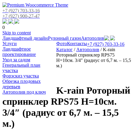
+7 (927) 703-33-16
+7 (927) 900-27-47
0
Skip to content
Ландшафтный дизайн
Рулонный газон
Автополив
Услуги
Фото
Контакты
+7 (927) 703-33-16
Ландшафтное
Каталог
/
Автополив
/
K-rain
проектирование
Роторный спринклер RPS75
Уход за садом
Н=10см. 3/4″ (радиус от 6,7 м. – 15,5
Генеральный план
м.)
участка
Форэскиз участка
Обрезка плодовых
деревьев
K-rain Роторный
Автополив под ключ
спринклер RPS75 Н=10см.
3/4″ (радиус от 6,7 м. – 15,5
м.)