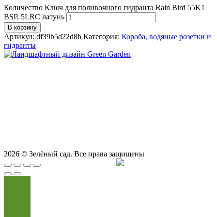
Количество Ключ для поливочного гидранта Rain Bird 55K1
BSP, 5LRC латунь
В корзину
Артикул:
df39b5d22d8b
Категория:
Короба, водяные розетки и
гидранты
СТУДИЯ ЛАНДШАФТНОГО ДИЗАЙНА В САМАРЕ
GREEN GARDEN
Телефоны для вызова специалиста или
8 (927) 900-27-47
,
8 (927) 703-33-16
консультации
Режим работы
пн - вс с 9-00 до 21-00
443122, г. Самара, ул. Ташкентская 171, оф. 211
2026
© Зелёный сад. Все права защищены
Продвижение сайта
Сайт Доктор