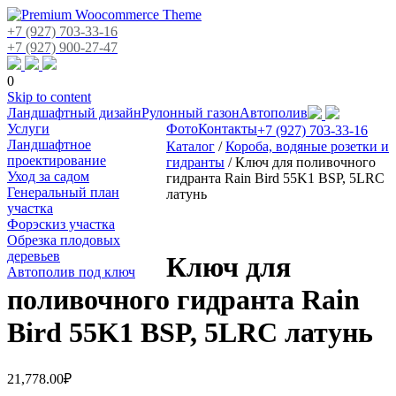
+7 (927) 703-33-16
+7 (927) 900-27-47
0
Skip to content
Ландшафтный дизайн
Рулонный газон
Автополив
Услуги
Фото
Контакты
+7 (927) 703-33-16
Ландшафтное
Каталог
/
Короба, водяные розетки и
проектирование
гидранты
/
Ключ для поливочного
Уход за садом
гидранта Rain Bird 55K1 BSP, 5LRC
Генеральный план
латунь
участка
Форэскиз участка
Обрезка плодовых
деревьев
Ключ для
Автополив под ключ
поливочного гидранта Rain
Bird 55K1 BSP, 5LRC латунь
21,778.00
₽