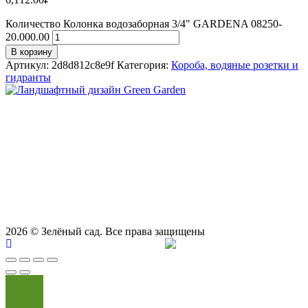
Количество Колонка водозаборная 3/4" GARDENA 08250-
20.000.00
В корзину
Артикул:
2d8d812c8e9f
Категория:
Короба, водяные розетки и
гидранты
СТУДИЯ ЛАНДШАФТНОГО ДИЗАЙНА В САМАРЕ
GREEN GARDEN
Телефоны для вызова специалиста или
8 (927) 900-27-47
,
8 (927) 703-33-16
консультации
Режим работы
пн - вс с 9-00 до 21-00
443122, г. Самара, ул. Ташкентская 171, оф. 211
2026
© Зелёный сад. Все права защищены
Продвижение сайта
Сайт Доктор