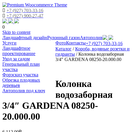
+7 (927) 703-33-16
+7 (927) 900-27-47
0
Skip to content
Ландшафтный дизайн
Рулонный газон
Автополив
Услуги
Фото
Контакты
+7 (927) 703-33-16
Ландшафтное
Каталог
/
Короба, водяные розетки и
проектирование
гидранты
/
Колонка водозаборная
Уход за садом
3/4″ GARDENA 08250-20.000.00
Генеральный план
участка
Форэскиз участка
Обрезка плодовых
Колонка
деревьев
Автополив под ключ
водозаборная
3/4″ GARDENA 08250-
20.000.00
6,112.00
₽