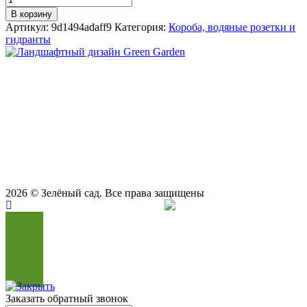
Короб
В корзину
Rain
Артикул:
9d1494adaff9
Категория:
Короба, водяные розетки и
Bird
гидранты
VBA02672
Мини
круглый
СТУДИЯ ЛАНДШАФТНОГО ДИЗАЙНА В САМАРЕ
(одноместный)
GREEN GARDEN
Телефоны для вызова специалиста или
8 (927) 900-27-47
,
8 (927) 703-33-16
консультации
Режим работы
пн - вс с 9-00 до 21-00
443122, г. Самара, ул. Ташкентская 171, оф. 211
2026
© Зелёный сад. Все права защищены
Продвижение сайта
Сайт Доктор
Заказать обратный звонок