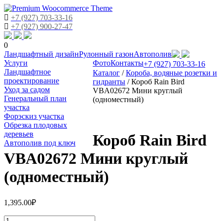
+7 (927) 703-33-16
+7 (927) 900-27-47
0
Skip
Ландшафтный дизайн
Рулонный газон
Автополив
to
Услуги
Фото
Контакты
+7 (927) 703-33-16
content
Ландшафтное
Каталог
/
Короба, водяные розетки и
проектирование
гидранты
/
Короб Rain Bird
Уход за садом
VBA02672 Мини круглый
Генеральный план
(одноместный)
участка
Форэскиз участка
Обрезка плодовых
деревьев
Короб Rain Bird
Автополив под ключ
VBA02672 Мини круглый
(одноместный)
1,395.00
₽
Количество