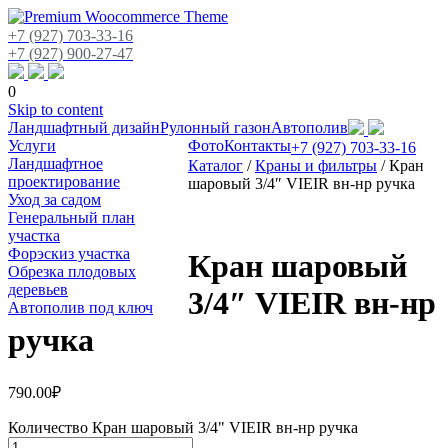
+7 (927) 703-33-16
+7 (927) 900-27-47
0
Skip to content
Ландшафтный дизайн
Рулонный газон
Автополив
Услуги
Фото
Контакты
+7 (927) 703-33-16
Ландшафтное
Каталог
/
Краны и фильтры
/
Кран
проектирование
шаровый 3/4″ VIEIR вн-нр ручка
Уход за садом
Генеральный план
участка
Форэскиз участка
Кран шаровый
Обрезка плодовых
деревьев
3/4″ VIEIR вн-нр
Автополив под ключ
ручка
790.00
₽
Количество Кран шаровый 3/4" VIEIR вн-нр ручка