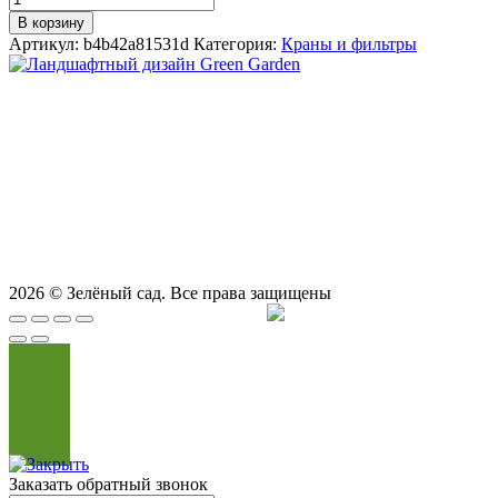
В корзину
Артикул:
b4b42a81531d
Категория:
Краны и фильтры
СТУДИЯ ЛАНДШАФТНОГО ДИЗАЙНА В САМАРЕ
GREEN GARDEN
Телефоны для вызова специалиста или
8 (927) 900-27-47
,
8 (927) 703-33-16
консультации
Режим работы
пн - вс с 9-00 до 21-00
443122, г. Самара, ул. Ташкентская 171, оф. 211
2026
© Зелёный сад. Все права защищены
Продвижение сайта
Сайт Доктор
Заказать обратный звонок