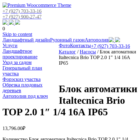
+7 (927) 703-33-16
+7 (927) 900-27-47
0
Skip to content
Ландшафтный дизайн
Рулонный газон
Автополив
Услуги
Фото
Контакты
+7 (927) 703-33-16
Ландшафтное
Каталог
/
Насосы
/
Блок автоматики
проектирование
Italtecnica Brio TOP 2.0 1″ 1/4 16А
Уход за садом
IP65
Генеральный план
участка
Форэскиз участка
Обрезка плодовых
Блок автоматики
деревьев
Автополив под ключ
Italtecnica Brio
TOP 2.0 1″ 1/4 16А IP65
13,796.00
₽
Количество Блок автоматики Italtecnica Brio TOP 2.0 1" 1/4