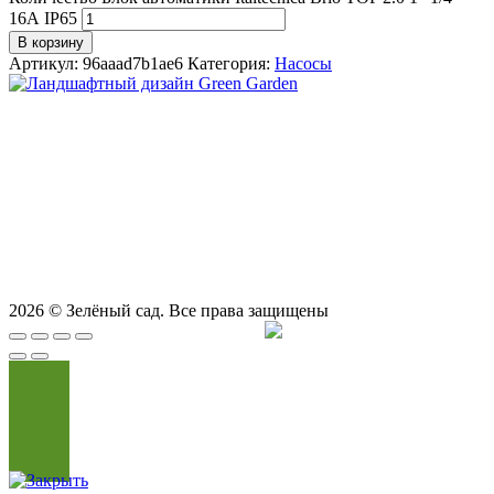
16А IP65
В корзину
Артикул:
96aaad7b1ae6
Категория:
Насосы
СТУДИЯ ЛАНДШАФТНОГО ДИЗАЙНА В САМАРЕ
GREEN GARDEN
Телефоны для вызова специалиста или
8 (927) 900-27-47
,
8 (927) 703-33-16
консультации
Режим работы
пн - вс с 9-00 до 21-00
443122, г. Самара, ул. Ташкентская 171, оф. 211
2026
© Зелёный сад. Все права защищены
Продвижение сайта
Сайт Доктор