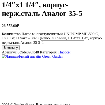
1/4″х1 1/4″, корпус-
нерж.сталь Аналог 35-5
26,552.00
₽
Количество Насос многоступенчатый UNIPUMP МН-500 С,
1800 Вт, Н макс - 58м, Qмакс-140 л/мин, 1 1/4"х1 1/4", корпус-
нерж.сталь Аналог 35-5
В корзину
Артикул:
6b9de090fc48
Категория:
Насосы
СТУДИЯ ЛАНДШАФТНОГО ДИЗАЙНА В САМАРЕ
GREEN GARDEN
Телефоны для вызова специалиста или
8 (927) 900-27-47
,
8 (927) 703-33-16
консультации
Режим работы
пн - вс с 9-00 до 21-00
443122, г. Самара, ул. Ташкентская 171, оф. 211
2026
© Зелёный сад. Все права защищены