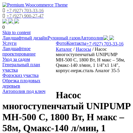
+7 (927) 703-33-16
+7 (927) 900-27-47
0
Skip to content
Ландшафтный дизайн
Рулонный газон
Автополив
Услуги
Фото
Контакты
+7 (927) 703-33-16
Ландшафтное
Каталог
/
Насосы
/
Насос
проектирование
многоступенчатый UNIPUMP
Уход за садом
МН-500 С, 1800 Вт, Н макс – 58м,
Генеральный план
Qмакс-140 л/мин, 1 1/4″х1 1/4″,
участка
корпус-нерж.сталь Аналог 35-5
Форэскиз участка
Обрезка плодовых
деревьев
Автополив под ключ
Насос
многоступенчатый UNIPUMP
МН-500 С, 1800 Вт, Н макс –
58м, Qмакс-140 л/мин, 1