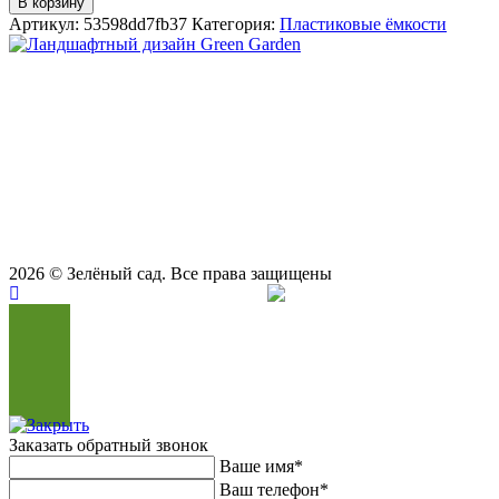
В корзину
прямоугольная
Артикул:
53598dd7fb37
Категория:
Пластиковые ёмкости
2000
литров
(черная)
СТУДИЯ ЛАНДШАФТНОГО ДИЗАЙНА В САМАРЕ
KSC
GREEN GARDEN
Телефоны для вызова специалиста или
8 (927) 900-27-47
,
8 (927) 703-33-16
консультации
Режим работы
пн - вс с 9-00 до 21-00
443122, г. Самара, ул. Ташкентская 171, оф. 211
2026
© Зелёный сад. Все права защищены
Продвижение сайта
Сайт Доктор
Заказать обратный звонок
Ваше имя*
Ваш телефон*