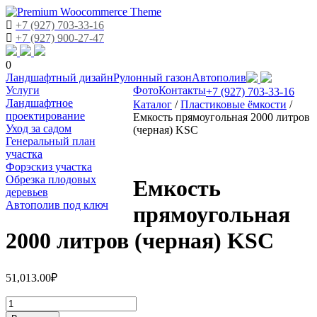
+7 (927) 703-33-16
+7 (927) 900-27-47
0
Skip
Ландшафтный дизайн
Рулонный газон
Автополив
to
Услуги
Фото
Контакты
+7 (927) 703-33-16
content
Ландшафтное
Каталог
/
Пластиковые ёмкости
/
проектирование
Емкость прямоугольная 2000 литров
Уход за садом
(черная) KSC
Генеральный план
участка
Форэскиз участка
Обрезка плодовых
Емкость
деревьев
Автополив под ключ
прямоугольная
2000 литров (черная) KSC
51,013.00
₽
Количество
Емкость