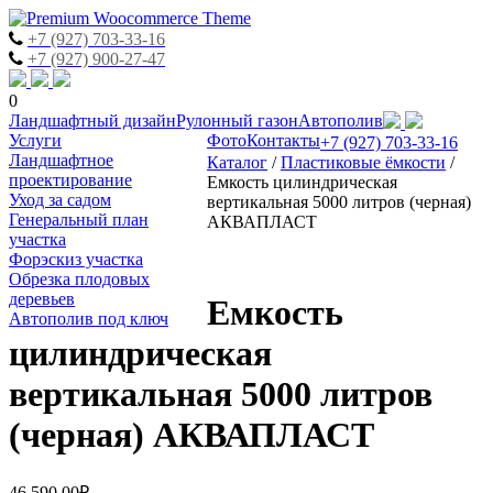
+7 (927) 703-33-16
+7 (927) 900-27-47
0
Skip
Ландшафтный дизайн
Рулонный газон
Автополив
to
Услуги
Фото
Контакты
+7 (927) 703-33-16
content
Ландшафтное
Каталог
/
Пластиковые ёмкости
/
проектирование
Емкость цилиндрическая
Уход за садом
вертикальная 5000 литров (черная)
Генеральный план
АКВАПЛАСТ
участка
Форэскиз участка
Обрезка плодовых
деревьев
Емкость
Автополив под ключ
цилиндрическая
вертикальная 5000 литров
(черная) АКВАПЛАСТ
46,590.00
₽