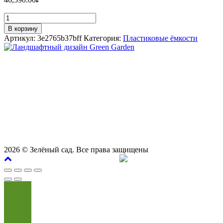
Количество
Емкость
В корзину
цилиндрическая
Артикул:
3e2765b37bff
Категория:
Пластиковые ёмкости
вертикальная
5000
литров
СТУДИЯ ЛАНДШАФТНОГО ДИЗАЙНА В САМАРЕ
(черная)
GREEN GARDEN
АКВАПЛАСТ
Телефоны для вызова специалиста или
8 (927) 900-27-47
,
8 (927) 703-33-16
консультации
Режим работы
пн - вс с 9-00 до 21-00
443122, г. Самара, ул. Ташкентская 171, оф. 211
2026
© Зелёный сад. Все права защищены
Продвижение сайта
Сайт Доктор