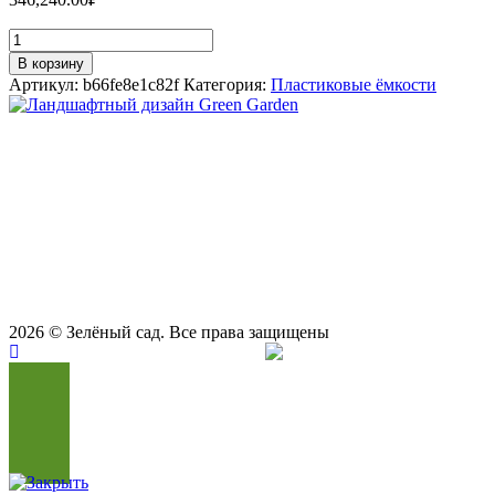
Количество
Емкость
В корзину
цилиндрическая
Артикул:
b66fe8e1c82f
Категория:
Пластиковые ёмкости
вертикальная
25000
литров
СТУДИЯ ЛАНДШАФТНОГО ДИЗАЙНА В САМАРЕ
(цвет
GREEN GARDEN
синий)
Телефоны для вызова специалиста или
KSC
8 (927) 900-27-47
,
8 (927) 703-33-16
консультации
Режим работы
пн - вс с 9-00 до 21-00
443122, г. Самара, ул. Ташкентская 171, оф. 211
2026
© Зелёный сад. Все права защищены
Продвижение сайта
Сайт Доктор