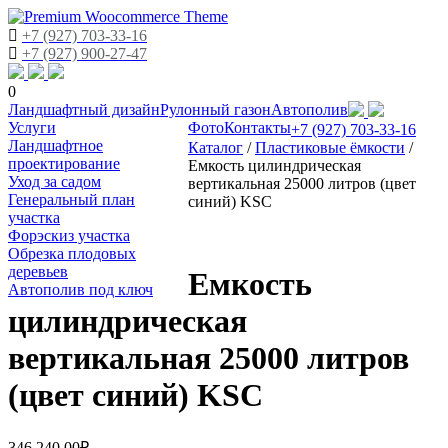
+7 (927) 703-33-16
+7 (927) 900-27-47
0
Skip
Ландшафтный дизайн
Рулонный газон
Автополив
to
Услуги
Фото
Контакты
+7 (927) 703-33-16
content
Ландшафтное
Каталог
/
Пластиковые ёмкости
/
проектирование
Емкость цилиндрическая
Уход за садом
вертикальная 25000 литров (цвет
Генеральный план
синий) KSC
участка
Форэскиз участка
Обрезка плодовых
деревьев
Емкость
Автополив под ключ
цилиндрическая
вертикальная 25000 литров
(цвет синий) KSC
346,240.00
₽