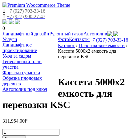
+7 (927) 703-33-16
+7 (927) 900-27-47
0
Skip
Ландшафтный дизайн
Рулонный газон
Автополив
to
Услуги
Фото
Контакты
+7 (927) 703-33-16
content
Ландшафтное
Каталог
/
Пластиковые ёмкости
/
проектирование
Кассета 5000х2 емкость для
Уход за садом
перевозки KSC
Генеральный план
участка
Форэскиз участка
Обрезка плодовых
Кассета 5000х2
деревьев
Автополив под ключ
емкость для
перевозки KSC
311,954.00
₽
Количество
Кассета