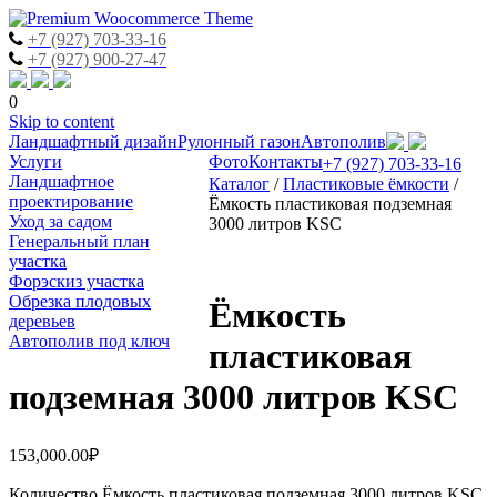
+7 (927) 703-33-16
+7 (927) 900-27-47
0
Skip to content
Ландшафтный дизайн
Рулонный газон
Автополив
Услуги
Фото
Контакты
+7 (927) 703-33-16
Ландшафтное
Каталог
/
Пластиковые ёмкости
/
проектирование
Ёмкость пластиковая подземная
Уход за садом
3000 литров KSC
Генеральный план
участка
Форэскиз участка
Обрезка плодовых
Ёмкость
деревьев
Автополив под ключ
пластиковая
подземная 3000 литров KSC
153,000.00
₽
Количество Ёмкость пластиковая подземная 3000 литров KSC