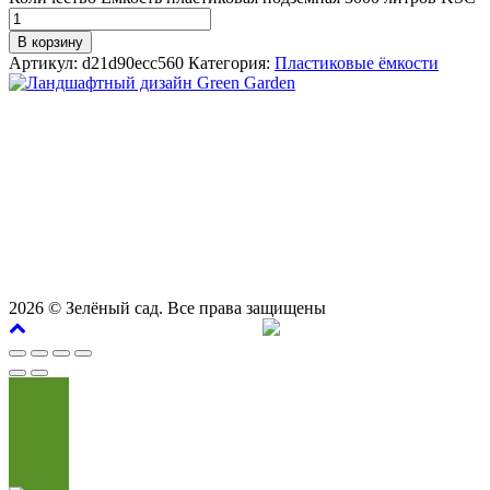
В корзину
Артикул:
d21d90ecc560
Категория:
Пластиковые ёмкости
СТУДИЯ ЛАНДШАФТНОГО ДИЗАЙНА В САМАРЕ
GREEN GARDEN
Телефоны для вызова специалиста или
8 (927) 900-27-47
,
8 (927) 703-33-16
консультации
Режим работы
пн - вс с 9-00 до 21-00
443122, г. Самара, ул. Ташкентская 171, оф. 211
2026
© Зелёный сад. Все права защищены
Продвижение сайта
Сайт Доктор