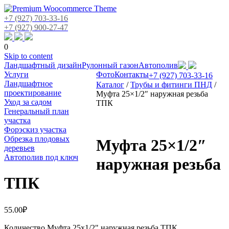
+7 (927) 703-33-16
+7 (927) 900-27-47
0
Skip to content
Ландшафтный дизайн
Рулонный газон
Автополив
Услуги
Фото
Контакты
+7 (927) 703-33-16
Ландшафтное
Каталог
/
Трубы и фитинги ПНД
/
проектирование
Муфта 25×1/2″ наружная резьба
Уход за садом
ТПК
Генеральный план
участка
Форэскиз участка
Обрезка плодовых
Муфта 25×1/2″
деревьев
Автополив под ключ
наружная резьба
ТПК
55.00
₽
Количество Муфта 25x1/2" наружная резьба ТПК