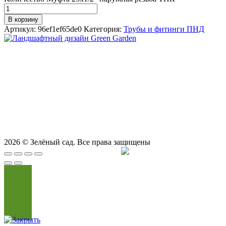
В корзину
Артикул:
96ef1ef65de0
Категория:
Трубы и фитинги ПНД
СТУДИЯ ЛАНДШАФТНОГО ДИЗАЙНА В САМАРЕ
GREEN GARDEN
Телефоны для вызова специалиста или
8 (927) 900-27-47
,
8 (927) 703-33-16
консультации
Режим работы
пн - вс с 9-00 до 21-00
443122, г. Самара, ул. Ташкентская 171, оф. 211
2026
© Зелёный сад. Все права защищены
Продвижение сайта
Сайт Доктор