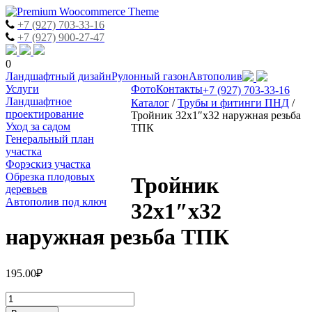
+7 (927) 703-33-16
+7 (927) 900-27-47
0
Skip
Ландшафтный дизайн
Рулонный газон
Автополив
to
Услуги
Фото
Контакты
+7 (927) 703-33-16
content
Ландшафтное
Каталог
/
Трубы и фитинги ПНД
/
проектирование
Тройник 32х1″х32 наружная резьба
Уход за садом
ТПК
Генеральный план
участка
Форэскиз участка
Обрезка плодовых
Тройник
деревьев
Автополив под ключ
32х1″х32
наружная резьба ТПК
195.00
₽
Количество
Тройник